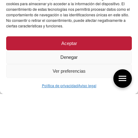
cookies para almacenar y/o acceder a la información del dispositivo. El
consentimiento de estas tecnologías nos permitirá procesar datos como el
comportamiento de navegación o las identificaciones únicas en este sitio.
No consentir o retirar el consentimiento, puede afectar negativamente a
ciertas características y funciones.
Aceptar
Denegar
Ver preferencias
Política de privacidad
Aviso legal
Aquí tienes las últimas entradas:
07/08/26 Foro Iberoamericano diseño
07/08/2026
256 ¿Sobre qué cambia el diseño?
04/08/2026