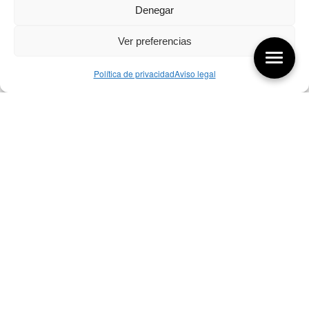
Denegar
Ver preferencias
Política de privacidad
Aviso legal
Aquí tienes las últimas entradas:
257 El universo del diseñador
08/08/2026
07/08/26 Foro Iberoamericano diseño
07/08/2026
256 ¿Sobre qué cambia el diseño?
04/08/2026
Bibliografía de diseño industrial