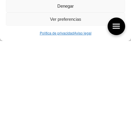
Denegar
Ver preferencias
Política de privacidad
Aviso legal
Aquí tienes las últimas entradas:
07/08/26 Foro Iberoamericano diseño
07/08/2026
256 ¿Sobre qué cambia el diseño?
04/08/2026
255 Diseño, éxito y valor
21/07/2026
Bibliografía de diseño industrial