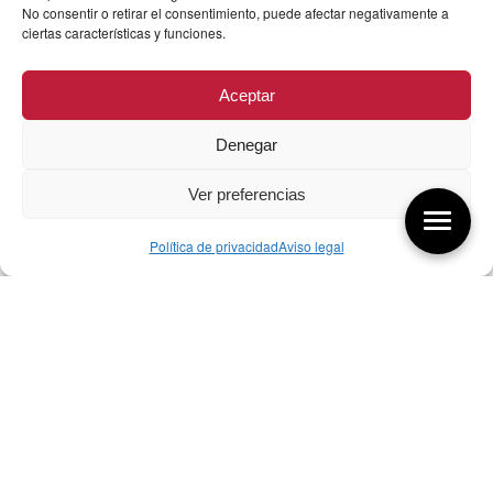
No consentir o retirar el consentimiento, puede afectar negativamente a
ciertas características y funciones.
Aceptar
Denegar
Ver preferencias
Política de privacidad
Aviso legal
Aquí tienes las últimas entradas:
257 El universo del diseñador
08/08/2026
07/08/26 Foro Iberoamericano diseño
07/08/2026
256 ¿Sobre qué cambia el diseño?