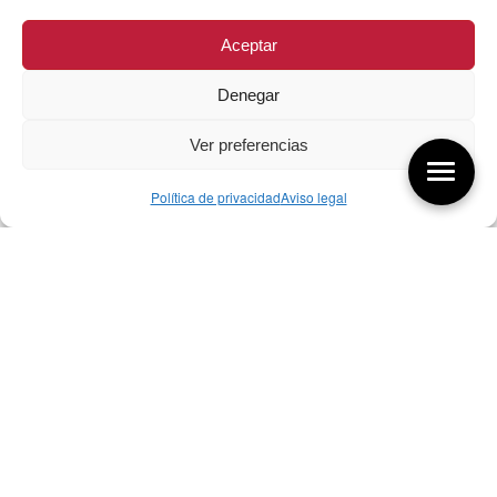
Aceptar
Denegar
Ver preferencias
Política de privacidad
Aviso legal
Aquí tienes las últimas entradas:
257 El universo del diseñador
08/08/2026
07/08/26 Foro Iberoamericano diseño
07/08/2026
256 ¿Sobre qué cambia el diseño?
04/08/2026