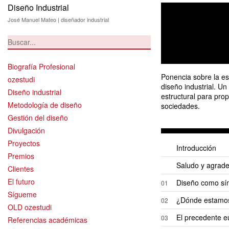
Diseño Industrial
José Manuel Mateo | diseñador industrial
Biografía Profesional
Ponencia sobre la es
ozestudi
diseño industrial. U
Diseño industrial
estructural para prop
Metodología de diseño
sociedades.
Gestión del diseño
Divulgación
Proyectos
Introducción
Premios
Saludo y agrade
Clientes
El futuro
Diseño como sí
01
Sígueme
¿Dónde estamo
02
OLD ozestudi
El precedente 
03
Referencias académicas