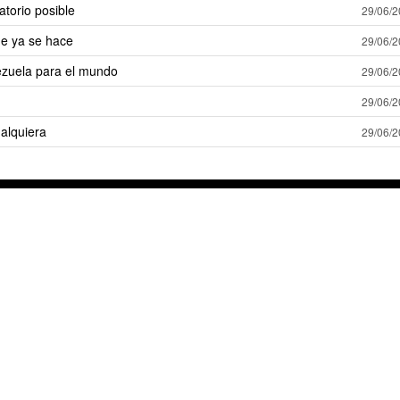
atorio posible
29/06/
e ya se hace
29/06/
ezuela para el mundo
29/06/
29/06/
alquiera
29/06/