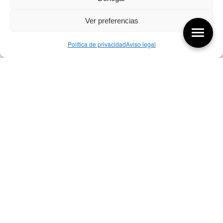
Ver preferencias
Política de privacidad
Aviso legal
Aquí tienes las últimas entradas:
257 El universo del diseñador
08/08/2026
07/08/26 Foro Iberoamericano diseño
07/08/2026
256 ¿Sobre qué cambia el diseño?
04/08/2026
Bibliografía de diseño industrial