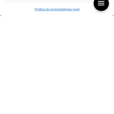
Política de privacidad
Aviso legal
Aquí tienes las últimas entradas:
257 El universo del diseñador
08/08/2026
07/08/26 Foro Iberoamericano diseño
07/08/2026
256 ¿Sobre qué cambia el diseño?
04/08/2026
Bibliografía de diseño industrial