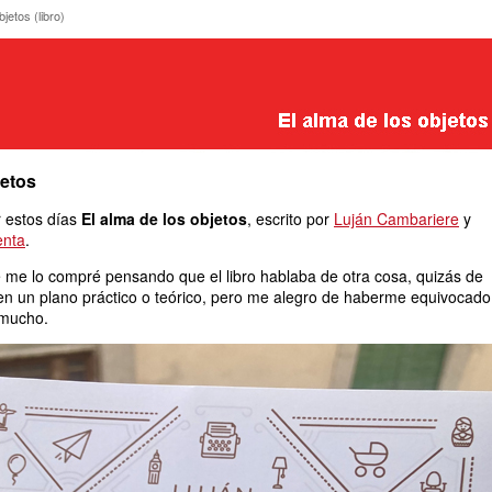
 objetos (libro)
jetos (libro)
jetos
r estos días
El alma de los objetos
, escrito por
Luján Cambariere
y
enta
.
 me lo compré pensando que el libro hablaba de otra cosa, quizás de
 en un plano práctico o teórico, pero me alegro de haberme equivocado:
 mucho.