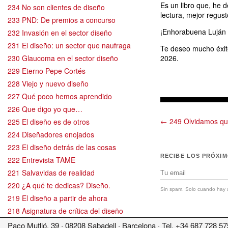
Es un libro que, he 
234 No son clientes de diseño
lectura, mejor regust
233 PND: De premios a concurso
¡Enhorabuena Luján Camba
232 Invasión en el sector diseño
231 El diseño: un sector que naufraga
Te deseo mucho éxito
230 Glaucoma en el sector diseño
2026.
229 Eterno Pepe Cortés
228 Viejo y nuevo diseño
227 Qué poco hemos aprendido
226 Que digo yo que…
← 249 Olvidamos qué
225 El diseño es de otros
224 Diseñadores enojados
223 El diseño detrás de las cosas
RECIBE LOS PRÓXI
222 Entrevista TAME
221 Salvavidas de realidad
220 ¿A qué te dedicas? Diseño.
Sin spam. Solo cuando hay a
219 El diseño a partir de ahora
218 Asignatura de crítica del diseño
217 El relevo del diseño español
Paco Mutlló, 39 · 08208 Sabadell · Barcelona · Tel. +34 687 728 57