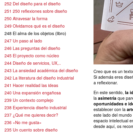
252 Del diseño para el diseño
251 250 reflexiones sobre diseño
250 Atravesar la forma
249 Olvidamos qué es el diseño
248 El alma de los objetos (libro)
247 Un paso al lado
246 Las preguntas del diseño
245 El proyecto como núcleo
244 Diseño de servicios, UX,..
243 La ansiedad académica del diseño
Creo que es un texto
Si además eres diseñ
242 La literatura del diseño industrial
a reflexionar.
241 Hacer realidad las ideas
En este sentido,
la i
240 Una expansión engañosa
la
asimetría
que pare
239 Un contexto complejo
oportunidades e id
238 Experiencia diseño industrial
establecer con la
art
237 ¿Qué me quieres decir?
este lado del mundo 
espacio intelectual 
236 «No me gusta»
desde aquí, os reco
235 Un cuento sobre diseño