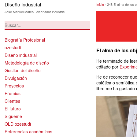
Diseño Industrial
248 El alma de los
Inicio
-
248 El alma de los ob
José Manuel Mateo | diseñador industrial
Biografía Profesional
ozestudi
El alma de los ob
Diseño industrial
He terminado de lee
Metodología de diseño
editado por
Experim
Gestión del diseño
He de reconocer que
Divulgación
estética o semiótica
Proyectos
libro me ha gustado
Premios
Clientes
El futuro
Sígueme
OLD ozestudi
Referencias académicas