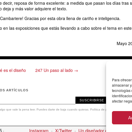
de decir, reposa de forma excelente: a medida que pasan los días tras 
o deja y más valor adquiere el texto.
riere! Gracias por esta obra llena de cariño e inteligencia.​​​​​​​​​​​​​​​​
 en las exposiciones que estás llevando a cabo sobre el tema en este
Mayo 2
 es el diseño
247 Un paso al lado →
Para ofrecer
almacenar y/
tecnologías
MOS ARTÍCULOS
identificaci
SUSCRIBIRSE
afectar nega
lgo que vale la pena leer. Puedes darte de baja cuando quieras.
Política de privacidad
.
A
5 ·
Instagram
·
X/Twitter
·
Un diseñador cualquiera
·