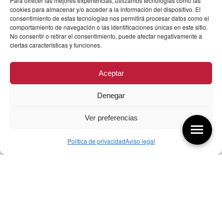
Para ofrecer las mejores experiencias, utilizamos tecnologías como las
cookies para almacenar y/o acceder a la información del dispositivo. El
consentimiento de estas tecnologías nos permitirá procesar datos como el
comportamiento de navegación o las identificaciones únicas en este sitio.
No consentir o retirar el consentimiento, puede afectar negativamente a
ciertas características y funciones.
Aceptar
Denegar
Ver preferencias
Política de privacidad
Aviso legal
Aquí tienes las últimas entradas:
256 ¿Sobre qué cambia el diseño?
04/08/2026
255 Diseño, éxito y valor