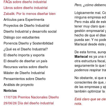
FAQs sobre diseño industrial
Pero, ¿cómo debemos
Libros sobre diseño industrial
Lógicamente mal. Co
Zabalik: Por lo menos diseñar bien
ninguna empresa eche
Artículos para Experimenta
Pero más allá de est
Proyectos de Diseño Industrial
tener muy claro que 
gestión empresarial 
Diseño Industrial y desarrollo social
hecho de que el dis
Diálogo con estudiantes
pueda ser. Y no pode
Ponencia Diseño y Sostenibilidad
Mariscal desde éste 
¿Qué es el Diseño Industrial?
De esta forma, aunqu
El diseño importa y exporta
Mariscal
es ya una m
El desafío de diseñar un país
otra estructura fisca
seguramente lo que h
Recursos varios sobre diseño
podemos respirar tra
Máster de Diseño Industrial
No obstante, si que
Pensamientos sobre Diseño
conscientes de que, 
Análisis de proyecto
de las empresas y aj
Noticias
también optimizar la
17/07/26 Premios Nacionales Diseño
Está claro que se c
29/06/26 Día del diseño industrial
nota.