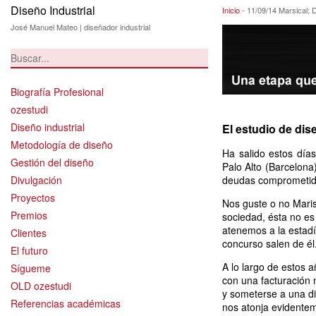
Diseño Industrial
11/09/14 Marsica
Inicio
-
11/09/14 Marsical;
José Manuel Mateo | diseñador industrial
Biografía Profesional
ozestudi
Diseño industrial
El estudio de di
Metodología de diseño
Ha salido estos días
Gestión del diseño
Palo Alto (Barcelon
Divulgación
deudas comprometid
Proyectos
Nos guste o no Maris
Premios
sociedad, ésta no es 
atenemos a la estadí
Clientes
concurso salen de él
El futuro
A lo largo de estos a
Sígueme
con una facturación 
OLD ozestudi
y someterse a una d
Referencias académicas
nos atonja evidenteme