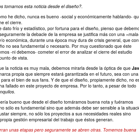
 tomarnos esta noticia desde el diseño?
.
mo he dicho, nunca es bueno -social y económicamente hablando- q
 el cierre.
e dato frío y estadístico, por fortuna para el diseño, pienso que debem
seguramente la debacle de la empresa se justifica más con una
«mala
y/o económica, durante una época muy dura de crisis general, que con
eño no sea fundamental o necesario. Por muy cuestionado que éste
mos -ni debemos- cometer el error de analizar el cierre del estudio
punto de vista.
e la noticia es muy mala, debemos mirarla desde la óptica de que
Jav
arca propia que siempre estará garantizada en el futuro, sea con una
l, para el bien de sus fans. Y de que el diseño, propiamente dicho, no e
a fallado en este proyecto de empresa. Por lo tanto, a pesar de todo
nquilos
.
 sería bueno que desde el diseño tomáramos buena nota y fuéramos
no sólo es fundamental sino que además debe ser sensible a la situac
ustar siempre, no sólo los proyectos a sus necesidades reales sino
 propia gestión empresarial del trabajo que éstos generan.
ierran unas etapas pero seguramente se abren otras. Tomemos buena