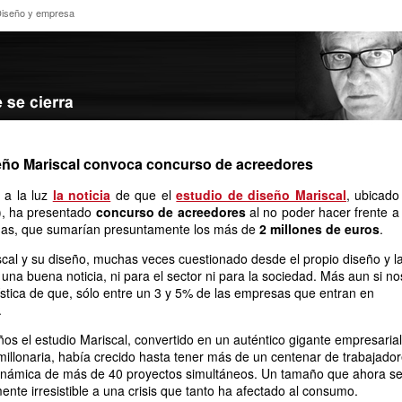
l; Diseño y empresa
 Diseño y empresa
seño Mariscal convoca concurso de acreedores
 a la luz
la noticia
de que el
estudio de diseño Mariscal
, ubicado
a), ha presentado
concurso de acreedores
al no poder hacer frente a 
as, que sumarían presuntamente los más de
2 millones de euros
.
cal y su diseño, muchas veces cuestionado desde el propio diseño y l
una buena noticia, ni para el sector ni para la sociedad. Más aun si no
stica de que, sólo entre un 3 y 5% de las empresas que entran en
.
ños el estudio Mariscal, convertido en un auténtico gigante empresarial
millonaria, había crecido hasta tener más de un centenar de trabajado
inámica de más de 40 proyectos simultáneos. Un tamaño que ahora s
nte irresistible a una crisis que tanto ha afectado al consumo.