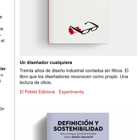
ue
os
»
 el
Un diseñador cualquiera
ier
Treinta años de diseño industrial contados sin filtros. El
 u
libro que los diseñadores reconocen como propio. Una
s
lectura de oficio.
El Poblet Edicions
·
Experimenta
ión