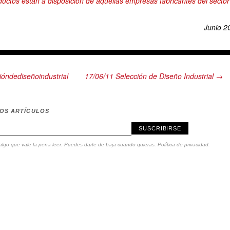
uctos están a disposición de aquellas empresas fabricantes del sector
Junio 2
óndediseñoindustrial
17/06/11 Selección de Diseño Industrial →
MOS ARTÍCULOS
SUSCRIBIRSE
lgo que vale la pena leer. Puedes darte de baja cuando quieras.
Política de privacidad
.