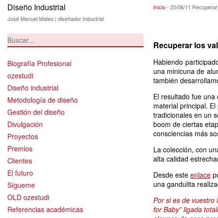
Diseño Industrial
20/06/11 Recupera
Inicio
-
20/06/11 Recuperar 
José Manuel Mateo | diseñador industrial
Recuperar los val
Habiendo participado
Biografía Profesional
una minicuna de alu
ozestudi
también desarrollam
Diseño industrial
El resultado fue un
Metodología de diseño
material principal. E
Gestión del diseño
tradicionales en un s
Divulgación
boom de ciertas eta
consciencias más so
Proyectos
Premios
La colección, con un
alta calidad estrech
Clientes
El futuro
Desde este
enlace
po
una gandulita reali
Sígueme
OLD ozestudi
Por si es de vuestro
Referencias académicas
for Baby”
ligada tota