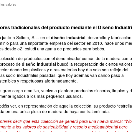
r los valores
los valores
ores tradicionales del producto mediante el Diseño Industri
 junto a Seliom, S.L. en el
diseño industrial
, desarrollo y fabricació
minio para una importante empresa del sector en 2010, hace unos me
os desde oZ, estudi una gama de productos para bebés.
a colección de productos con el denominador común de la madera como
l proceso de
diseño industrial
buscó la recuperación de ciertos valore
ector donde los plásticos y otras materias hoy día solo son reflejo del
pas socio-industriales pasadas, que hoy además van dando paso a
stenibles y respetuosas afortunadamente.
a gran carga emotiva, vuelve a plantear productos sinceros, limpios y 
amente ligados a los más pequeños usuarios.
déis ver, en representación de aquella colección, su producto “estrella
zada en una única pieza de madera de haya contralaminada.
 interés decir que esta colección se generó para una nueva marca;
“Wo
lmente a los valores de sostenibilidad y respeto medioambiental pero