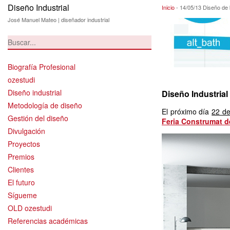
Diseño Industrial
14/05/13 Diseño 
Inicio
-
14/05/13 Diseño de
José Manuel Mateo | diseñador industrial
Biografía Profesional
ozestudi
Diseño industrial
Diseño Industrial
Metodología de diseño
El próximo día
22 d
Gestión del diseño
Feria Construmat d
Divulgación
Proyectos
Premios
Clientes
El futuro
Sígueme
OLD ozestudi
Referencias académicas