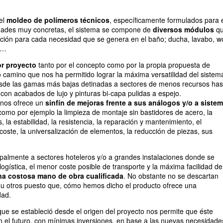
el
moldeo de polímeros técnicos
, específicamente formulados para 
dades muy concretas, el sistema se compone de
diversos módulos
q
ción para cada necesidad que se genera en el baño; ducha, lavabo, w
c…
r proyecto
tanto por el concepto como por la propia propuesta de
 camino que nos ha permitido lograr la máxima versatilidad del sistem
esde las gamas más bajas detinadas a sectores de menos recursos has
con acabados de lujo y pinturas bi-capa pulidas a espejo.
 nos ofrece un
sinfín de mejoras frente a sus análogos y/o a siste
 como por ejemplo la limpieza de montaje sin bastidores de acero, la
, la estabilidad, la resistencia, la reparación y mantenimiento, el
 coste, la universalización de elementos, la reducción de piezas, sus
ipalmente a sectores hoteleros y/o a grandes instalaciones donde se
logística, el menor coste posible de transporte y la máxima facilidad de
na costosa mano de obra cualificada
. No obstante no se descartan
 u otros puesto que, cómo hemos dicho el producto ofrece una
dad.
que se estableció desde el origen del proyecto nos permite que éste
n el futuro, con mínimas inversiones, en base a las nuevas necesidade