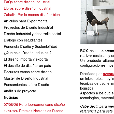
FAQs sobre diseño industrial
Libros sobre diseño industrial
Zabalik: Por lo menos diseñar bien
Artículos para Experimenta
Proyectos de Diseño Industrial
Diseño Industrial y desarrollo social
Diálogo con estudiantes
Ponencia Diseño y Sostenibilidad
BOX
es un
sistema
¿Qué es el Diseño Industrial?
realizar costosas y e
El diseño importa y exporta
Un producto altame
configuraciones, nos 
El desafío de diseñar un país
Recursos varios sobre diseño
Diseñado por
ozest
Máster de Diseño Industrial
un inicio retos muy i
técnicas de uso, el 
Pensamientos sobre Diseño
logística.
Análisis de proyecto
Aspectos a los que s
Noticias
tecnologías, material
07/08/26 Foro Iberoamericano diseño
Cabe decir, para méri
17/07/26 Premios Nacionales Diseño
referencia para este