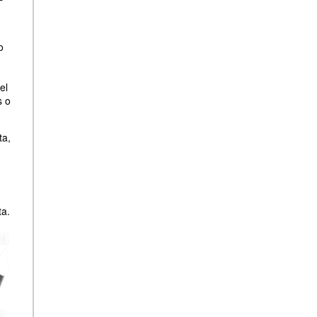
o
el
s o
ta,
ta.