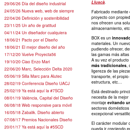
Lluscà
.
29/06/26 Día del diseño industrial
24/05/26 Nueva web, web de siempre
Fabricado mediante 
proyecto con propie
22/04/26 Definición y sostenibilidad
nos ofrecen una solu
23/11/25 Un año de gratitud
almacenamiento, et
04/11/24 Un diseñador cualquiera
BOX es un
innovado
18/06/21 Pacto por el Diseño
materiales. Un nuevo
18/06/21 El mejor diseño del año
pudiendo ofrecer, d
17/12/20 Vuelve Proyecta56
las gamas más altas 
A su vez el producto
19/10/20 Ciao Enzo Mari
más tradicionales
,
22/06/20 Marc, Selección Delta 2020
ligereza de las piezas
05/06/19 Silla Marc para Alutec
transporte, el propio
estructura, etc…
28/02/19 Conferencia Diseño UACJ
25/02/19 Ya está aquí la #7SCD
Está destinado princ
necesita de la mejor 
08/01/19 València, Capital del Diseño
montaje
evitando u
06/08/18 Web responsive para móvil
sectores domésticos
16/05/18 Zabalik. Diseño abierto
excepcional versatili
07/08/17 Premios Nacionales Diseño
El carácter modular 
20/01/17 Ya está aquí la #5SCD
pueda ir creciendo e