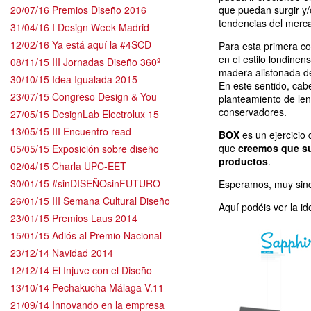
20/07/16 Premios Diseño 2016
que puedan surgir y/
tendencias del merc
31/04/16 I Design Week Madrid
12/02/16 Ya está aquí la #4SCD
Para esta primera co
en el estilo londinen
08/11/15 III Jornadas Diseño 360º
madera alistonada de
30/10/15 Idea Igualada 2015
En este sentido, cabe
23/07/15 Congreso Design & You
planteamiento de len
conservadores.
27/05/15 DesignLab Electrolux 15
13/05/15 III Encuentro read
BOX
es un ejercicio
que
creemos que su
05/05/15 Exposición sobre diseño
productos
.
02/04/15 Charla UPC-EET
30/01/15 #sinDISEÑOsinFUTURO
Esperamos, muy sinc
26/01/15 III Semana Cultural Diseño
Aquí podéis ver la id
23/01/15 Premios Laus 2014
15/01/15 Adiós al Premio Nacional
23/12/14 Navidad 2014
12/12/14 El Injuve con el Diseño
13/10/14 Pechakucha Málaga V.11
21/09/14 Innovando en la empresa