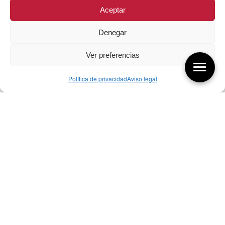
Aceptar
Denegar
Ver preferencias
Política de privacidad
Aviso legal
Aquí tienes las últimas entradas:
257 El universo del diseñador
08/08/2026
07/08/26 Foro Iberoamericano diseño
07/08/2026
256 ¿Sobre qué cambia el diseño?
04/08/2026