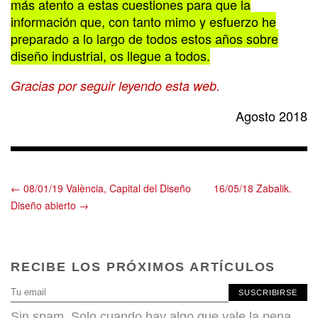
más atento a estas cuestiones para que la
información que, con tanto mimo y esfuerzo he
preparado a lo largo de todos estos años sobre
diseño industrial, os llegue a todos.
Gracias por seguir leyendo esta web.
Agosto 2018
← 08/01/19 València, Capital del Diseño
16/05/18 Zabalik.
Diseño abierto →
RECIBE LOS PRÓXIMOS ARTÍCULOS
SUSCRIBIRSE
Sin spam. Solo cuando hay algo que vale la pena