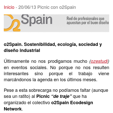
20/06/13 Picnic con o2Spain
Inicio
-
20/06/13 Picnic con o2Spain
o2Spain. Sostenibilidad, ecología, sociedad y
diseño industrial
Últimamente no nos prodigamos mucho
(
ozestudi
)
en eventos sociales. No porque no nos resulten
interesantes sino porque el trabajo viene
marcándonos la agenda en los últimos meses.
Pese a esta sobrecarga no podíamos faltar (aunque
sea un ratito) al
que ha
Picnic
“de traje”
organizado el colectivo
o2Spain Ecodesign
.
Network