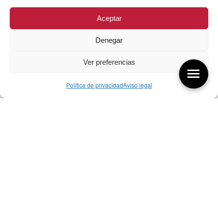
Aceptar
Denegar
Ver preferencias
Política de privacidad
Aviso legal
Aquí tienes las últimas entradas:
256 ¿Sobre qué cambia el diseño?
04/08/2026
255 Diseño, éxito y valor
21/07/2026
17/07/26 Premios Nacionales Diseño
17/07/2026