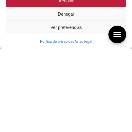
Aceptar
Denegar
Ver preferencias
Política de privacidad
Aviso legal
Aquí tienes las últimas entradas:
257 El universo del diseñador
08/08/2026
07/08/26 Foro Iberoamericano diseño
07/08/2026
256 ¿Sobre qué cambia el diseño?
04/08/2026
Bibliografía de diseño industrial