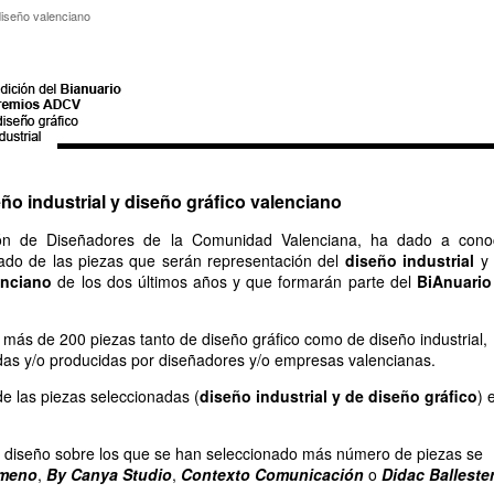
io diseño valenciano
diseño valenciano
ño industrial y diseño gráfico valenciano
ión de Diseñadores de la Comunidad Valenciana, ha dado a cono
stado de las piezas que serán representación del
diseño industrial
y 
enciano
de los dos últimos años y que formarán parte del
BiAnuario
más de 200 piezas tanto de diseño gráfico como de diseño industrial,
das y/o producidas por diseñadores y/o empresas valencianas.
de las piezas seleccionadas (
diseño industrial y de diseño gráfico
) 
e diseño sobre los que se han seleccionado más número de piezas se
imeno
,
By Canya Studio
,
Contexto Comunicación
o
Didac Balleste