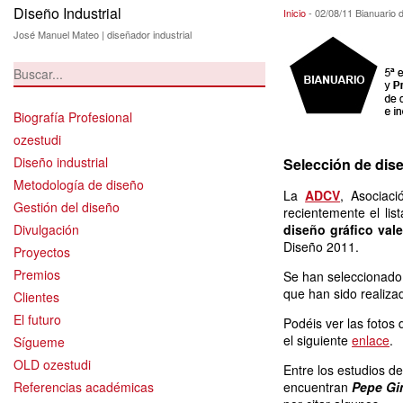
Diseño Industrial
02/08/11 Bianuar
Inicio
-
02/08/11 Bianuario 
José Manuel Mateo | diseñador industrial
Biografía Profesional
ozestudi
Diseño industrial
Selección de dise
Metodología de diseño
La
ADCV
, Asociac
Gestión del diseño
recientemente el li
Divulgación
diseño gráfico val
Diseño 2011.
Proyectos
Premios
Se han seleccionado 
que han sido realiza
Clientes
El futuro
Podéis ver las fotos 
el siguiente
enlace
.
Sígueme
OLD ozestudi
Entre los estudios d
Referencias académicas
encuentran
Pepe G