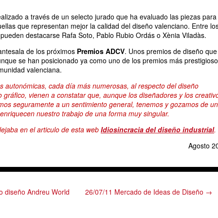
ealizado a través de un selecto jurado que ha evaluado las piezas para
ellas que representan mejor la calidad del diseño valenciano. Entre lo
 pueden destacarse Rafa Soto, Pablo Rubio Ordás o Xènia Viladàs.
 antesala de los próximos
Premios ADCV
. Unos premios de diseño que
unque se han posicionado ya como uno de los premios más prestigios
omunidad valenciana.
ivas autonómicas, cada día más numerosas, al respecto del diseño
ño gráfico, vienen a constatar que, aunque los diseñadores y los creativ
mos seguramente a un sentimiento general, tenemos y gozamos de u
 enriquecen nuestro trabajo de una forma muy singular.
lejaba en el articulo de esta web
Idiosincracia del diseño industrial
.
Agosto 2
o diseño Andreu World
26/07/11 Mercado de Ideas de Diseño →