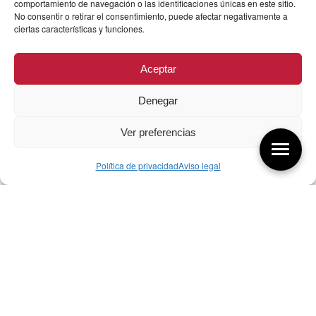
comportamiento de navegación o las identificaciones únicas en este sitio.
No consentir o retirar el consentimiento, puede afectar negativamente a
ciertas características y funciones.
Aceptar
Denegar
Ver preferencias
Política de privacidad
Aviso legal
Aquí tienes las últimas entradas:
256 ¿Sobre qué cambia el diseño?
04/08/2026
255 Diseño, éxito y valor
21/07/2026
17/07/26 Premios Nacionales Diseño