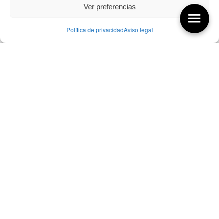
Ver preferencias
Política de privacidad
Aviso legal
Aquí tienes las últimas entradas:
257 El universo del diseñador
08/08/2026
07/08/26 Foro Iberoamericano diseño
07/08/2026
256 ¿Sobre qué cambia el diseño?
04/08/2026
Bibliografía de diseño industrial