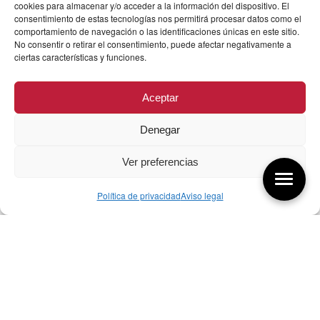
cookies para almacenar y/o acceder a la información del dispositivo. El
consentimiento de estas tecnologías nos permitirá procesar datos como el
comportamiento de navegación o las identificaciones únicas en este sitio.
No consentir o retirar el consentimiento, puede afectar negativamente a
ciertas características y funciones.
Aceptar
Denegar
Ver preferencias
Política de privacidad
Aviso legal
Aquí tienes las últimas entradas:
257 El universo del diseñador
08/08/2026
07/08/26 Foro Iberoamericano diseño
07/08/2026