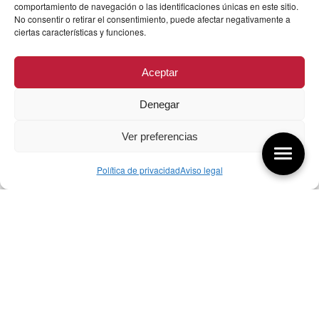
comportamiento de navegación o las identificaciones únicas en este sitio.
No consentir o retirar el consentimiento, puede afectar negativamente a
ciertas características y funciones.
Aceptar
Denegar
Ver preferencias
Política de privacidad
Aviso legal
Aquí tienes las últimas entradas:
07/08/26 Foro Iberoamericano diseño
07/08/2026
256 ¿Sobre qué cambia el diseño?
04/08/2026
255 Diseño, éxito y valor