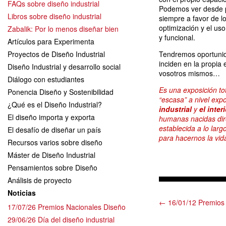
FAQs sobre diseño industrial
Podemos ver desde pr
Libros sobre diseño industrial
siempre a favor de l
optimización y el uso
Zabalik: Por lo menos diseñar bien
y funcional.
Artículos para Experimenta
Proyectos de Diseño Industrial
Tendremos oportunid
inciden en la propia e
Diseño Industrial y desarrollo social
vosotros mismos…
Diálogo con estudiantes
Es una exposición t
Ponencia Diseño y Sostenibilidad
“escasa” a nivel ex
¿Qué es el Diseño Industrial?
industrial
y
el inter
El diseño importa y exporta
humanas nacidas dire
establecida a lo larg
El desafío de diseñar un país
para hacernos la vi
Recursos varios sobre diseño
Máster de Diseño Industrial
Pensamientos sobre Diseño
Análisis de proyecto
Noticias
← 16/01/12 Premios
17/07/26 Premios Nacionales Diseño
29/06/26 Día del diseño industrial