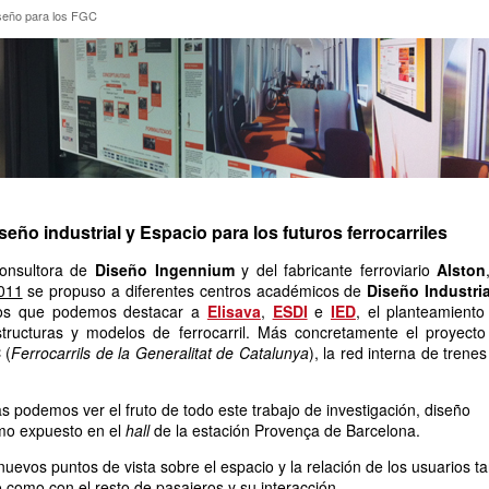
Diseño para los FGC
iseño para los FGC
eño industrial y Espacio para los futuros ferrocarriles
onsultora de
Diseño Ingennium
y del fabricante ferroviario
Alston
011
se propuso a diferentes centros académicos de
Diseño Industri
e los que podemos destacar a
Elisava
,
ESDI
e
IED
, el planteamiento
tructuras y modelos de ferrocarril. Más concretamente el proyecto
C
(
Ferrocarrils de la Generalitat de Catalunya
), la red interna de trene
 podemos ver el fruto de todo este trabajo de investigación, diseño
ismo expuesto en el
hall
de la estación Provença de Barcelona.
nuevos puntos de vista sobre el espacio y la relación de los usuarios t
o como con el resto de pasajeros y su interacción.