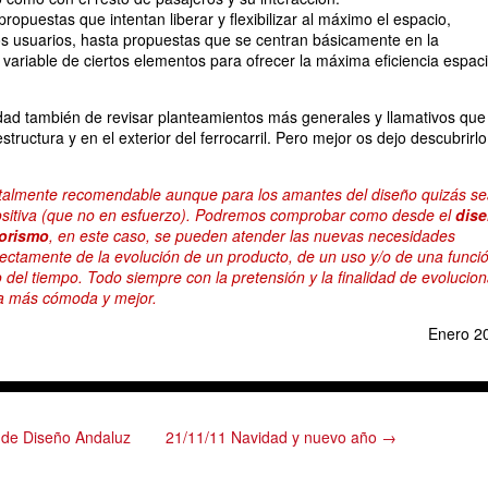
opuestas que intentan liberar y flexibilizar al máximo el espacio,
os usuarios, hasta propuestas que se centran básicamente en la
 variable de ciertos elementos para ofrecer la máxima eficiencia espaci
ad también de revisar planteamientos más generales y llamativos que
structura y en el exterior del ferrocarril. Pero mejor os dejo descubrirlo
otalmente recomendable aunque para los amantes del diseño quizás s
positiva (que no en esfuerzo). Podremos comprobar como desde el
dis
iorismo
, en este caso, se pueden atender las nuevas necesidades
ctamente de la evolución de un producto, de un uso y/o de una funci
o del tiempo. Todo siempre con la pretensión y la finalidad de evolucion
da más cómoda y mejor.
Enero 2
 de Diseño Andaluz
21/11/11 Navidad y nuevo año →