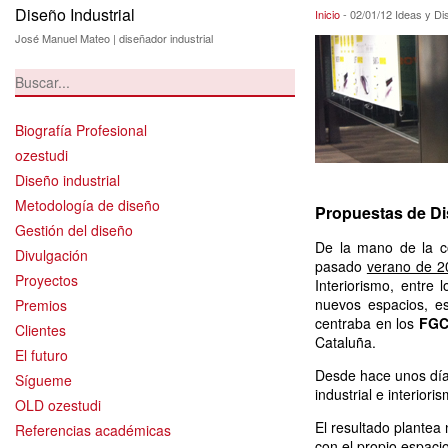
Diseño Industrial
02/01/12 Ideas y 
Inicio
-
02/01/12 Ideas y D
José Manuel Mateo | diseñador industrial
Biografía Profesional
ozestudi
Diseño industrial
Metodología de diseño
Propuestas de Dis
Gestión del diseño
De la mano de la c
Divulgación
pasado
verano de 2
Proyectos
Interiorismo, entr
nuevos espacios, es
Premios
centraba en los
FG
Clientes
Cataluña.
El futuro
Desde hace unos días
Sígueme
industrial e interior
OLD ozestudi
El resultado plantea 
Referencias académicas
con el propio espaci