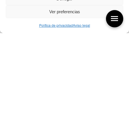
Ver preferencias
Política de privacidad
Aviso legal
Aquí tienes las últimas entradas:
257 El universo del diseñador
08/08/2026
07/08/26 Foro Iberoamericano diseño
07/08/2026
256 ¿Sobre qué cambia el diseño?
04/08/2026
Bibliografía de diseño industrial