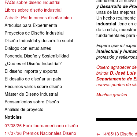
atendiendo al nuevo
FAQs sobre diseño industrial
y Desarrollo de Pr
Libros sobre diseño industrial
unas de las mejores 
Zabalik: Por lo menos diseñar bien
Un hecho realmente 
industrial
tiene en e
Artículos para Experimenta
de la crisis, muestr
Proyectos de Diseño Industrial
fundamentales para 
Diseño Industrial y desarrollo social
Espero que mi experi
Diálogo con estudiantes
intelectual y human
Ponencia Diseño y Sostenibilidad
profesión y reflexion
¿Qué es el Diseño Industrial?
Quiero agradecer des
El diseño importa y exporta
brinda
D. José Luis
El desafío de diseñar un país
Departamento de Ex
nuevos puntos de vi
Recursos varios sobre diseño
Máster de Diseño Industrial
Muchas gracias.
Pensamientos sobre Diseño
Análisis de proyecto
Noticias
07/08/26 Foro Iberoamericano diseño
17/07/26 Premios Nacionales Diseño
← 14/05/13 Diseño 