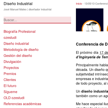
Diseño Industrial
13/05/13 Confere
Inicio
-
13/05/13 Conferenc
José Manuel Mateo | diseñador industrial
Biografía Profesional
ozestudi
Diseño industrial
Conferencia de D
Metodología de diseño
El próximo día
17 d
Gestión del diseño
d’Inginyeria de Ter
Divulgación
Principalmente habla
Proyectos
década. Un diseño q
Premios
subjetividad intríns
empresas e industrias
Clientes
de todo proyecto, al
El futuro
Un
diseño industria
Sígueme
también como un age
OLD ozestudi
Referencias académicas
Me hace especial ilu