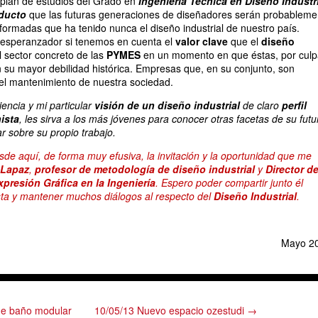
 plan de estudios del Grado en
Ingeniería Técnica en Diseño Industr
oducto
que las futuras generaciones de diseñadores serán probableme
formadas que ha tenido nunca el diseño industrial de nuestro país.
esperanzador si tenemos en cuenta el
valor clave
que el
diseño
l sector concreto de las
PYMES
en un momento en que éstas, por cul
an su mayor debilidad histórica. Empresas que, en su conjunto, son
el mantenimiento de nuestra sociedad.
encia y mi particular
visión de un diseño industrial
de claro
perfil
ista
, les sirva a los más jóvenes para conocer otras facetas de su futu
ar sobre su propio trabajo.
de aquí, de forma muy efusiva, la invitación y la oportunidad que me
 Lapaz
,
profesor de metodología de diseño industrial
y
Director de
presión Gráfica en la Ingeniería
. Espero poder compartir junto él
sta y mantener muchos diálogos al respecto del
Diseño Industrial
.
Mayo 2
de baño modular
10/05/13 Nuevo espacio ozestudi →