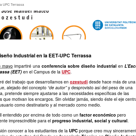
ncia UPC Terrassa
ia UPC Terrassa
iseño Industrial en la EET-UPC Terrassa
e mayo
impartiré una
conferencia sobre diseño industrial
en
L’Esc
rassa (EET)
en el Campus de la
UPC
.
ré del trabajo que desarrollamos en
ozestudi
desde hace más de una
ue, alejado del concepto
“de autor”
y desprovisto así del peso de una
eca, pretende siempre ajustarse a las necesidades específicas de las
 que motivan los encargos. Sin olvidar jamás, siendo éste el eje centr
 usuario como destinatario y al mercado como medio.
l
entendido por encima de todo como un
factor económico
pero
nte imprescindible para el
progreso industrial, social y cultural
.
sión conocer a los estudiantes de la
UPC
porque creo muy sincerament