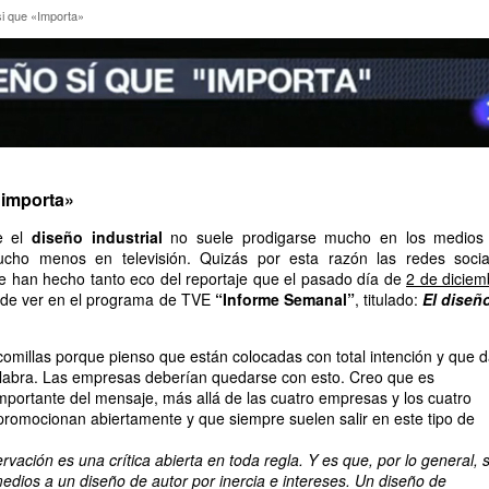
o si que «Importa»
si que «Importa»
«importa»
e el
diseño industrial
no suele prodigarse mucho en los medios
ucho menos en televisión. Quizás por esta razón las redes socia
e han hecho tanto eco del reportaje que el pasado día de
2 de diciem
 de ver en el programa de TVE
“Informe Semanal”
, titulado:
El diseño
omillas porque pienso que están colocadas con total intención y que 
alabra. Las empresas deberían quedarse con esto. Creo que es
mportante del mensaje, más allá de las cuatro empresas y los cuatro
romocionan abiertamente y que siempre suelen salir en este tipo de
ervación es una crítica abierta en toda regla. Y es que, por lo general, 
edios a un diseño de autor por inercia e intereses. Un diseño de