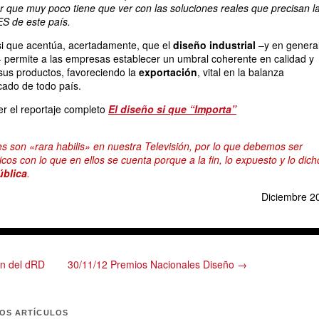
 que muy poco tiene que ver con las soluciones reales que precisan l
S de este país.
e si que acentúa, acertadamente, que el
diseño industrial
–y en genera
s- permite a las empresas establecer un umbral coherente en calidad y
sus productos, favoreciendo la
exportación
, vital en la balanza
ado de todo país.
r el reportaje completo
El diseño si que “Importa”
jes son «rara habilis» en nuestra Televisión, por lo que debemos ser
os con lo que en ellos se cuenta porque a la fin, lo expuesto y lo dich
ública
.
Diciembre 2
ón del dRD
30/11/12 Premios Nacionales Diseño →
MOS ARTÍCULOS