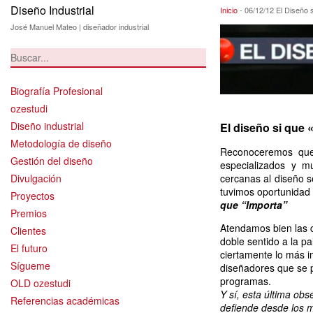
Diseño Industrial
06/12/12 El Diseñ
Inicio
-
06/12/12 El Diseño 
José Manuel Mateo | diseñador industrial
Biografía Profesional
ozestudi
Diseño industrial
El diseño si que 
Metodología de diseño
Reconoceremos qu
Gestión del diseño
especializados y m
Divulgación
cercanas al diseño s
tuvimos oportunidad
Proyectos
que “Importa”
Premios
Atendamos bien las c
Clientes
doble sentido a la p
El futuro
ciertamente lo más i
Sígueme
diseñadores que se p
programas.
OLD ozestudi
Y sí, esta última obs
Referencias académicas
defiende desde los m