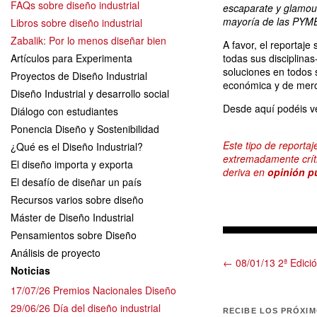
FAQs sobre diseño industrial
escaparate y glamour
mayoría de las PYME
Libros sobre diseño industrial
Zabalik: Por lo menos diseñar bien
A favor, el reportaj
Artículos para Experimenta
todas sus disciplina
soluciones en todos 
Proyectos de Diseño Industrial
económica y de merc
Diseño Industrial y desarrollo social
Desde aquí podéis ve
Diálogo con estudiantes
Ponencia Diseño y Sostenibilidad
Este tipo de reporta
¿Qué es el Diseño Industrial?
extremadamente crític
El diseño importa y exporta
deriva en
opinión p
El desafío de diseñar un país
Recursos varios sobre diseño
Máster de Diseño Industrial
Pensamientos sobre Diseño
Análisis de proyecto
← 08/01/13 2ª Edici
Noticias
17/07/26 Premios Nacionales Diseño
29/06/26 Día del diseño industrial
RECIBE LOS PRÓXI