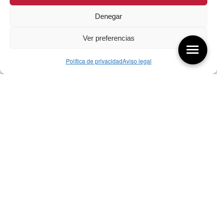
Denegar
Ver preferencias
Política de privacidad
Aviso legal
Aquí tienes las últimas entradas:
257 El universo del diseñador
08/08/2026
07/08/26 Foro Iberoamericano diseño
07/08/2026
256 ¿Sobre qué cambia el diseño?
04/08/2026
Bibliografía de diseño industrial