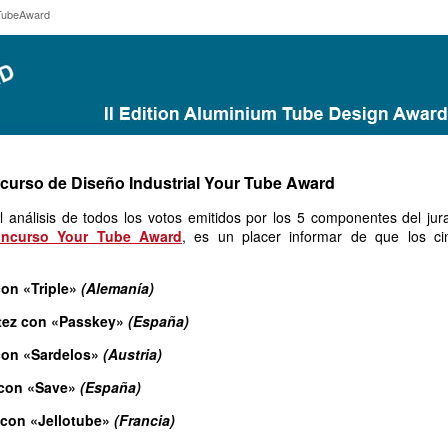
ourTubeAward
rTubeAward
ncurso de Diseño Industrial Your Tube Award
l análisis de todos los votos emitidos por los 5 componentes del jur
oncurso Your Tube Award
, es un placer informar de que los ci
con «Triple»
(Alemanía)
itez con «Passkey»
(España)
con «Sardelos»
(Austria)
s con «Save»
(España)
 con «Jellotube»
(Francia)