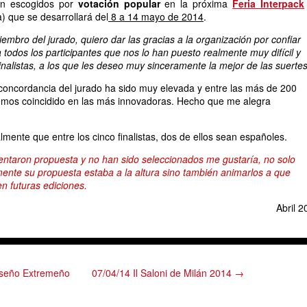
án escogidos por
votación popular
en la próxima
Feria Interpack
) que se desarrollará del
8 a 14 mayo de 2014
.
mbro del jurado, quiero dar las gracias a la organización por confiar
todos los participantes que nos lo han puesto realmente muy difícil y
inalistas, a los que les deseo muy sinceramente la mejor de las suertes
concordancia del jurado ha sido muy elevada y entre las más de 200
emos coincidido en las más innovadoras. Hecho que me alegra
mente que entre los cinco finalistas, dos de ellos sean españoles.
entaron propuesta y no han sido seleccionados me gustaría, no solo
ente su propuesta estaba a la altura sino también animarlos a que
en futuras ediciones.
Abril 2
iseño Extremeño
07/04/14 Il Saloni de Milán 2014 →