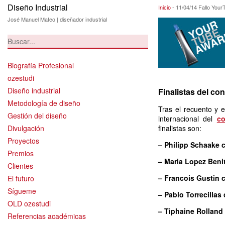
Diseño Industrial
11/04/14 Fallo Y
Inicio
-
11/04/14 Fallo You
José Manuel Mateo | diseñador industrial
Biografía Profesional
ozestudi
Diseño industrial
Finalistas del co
Metodología de diseño
Tras el recuento y e
Gestión del diseño
internacional del
c
Divulgación
finalistas son:
Proyectos
– Philipp Schaake 
Premios
– Maria Lopez Ben
Clientes
– Francois Gustin 
El futuro
Sígueme
– Pablo Torrecilla
OLD ozestudi
– Tiphaine Rolland
Referencias académicas