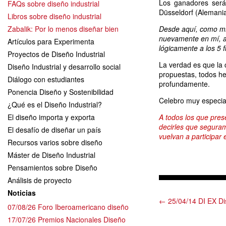
Los ganadores ser
FAQs sobre diseño industrial
Düsseldorf (Alemania
Libros sobre diseño industrial
Zabalik: Por lo menos diseñar bien
Desde aquí, como mie
nuevamente en mí, a 
Artículos para Experimenta
lógicamente a los 5 f
Proyectos de Diseño Industrial
La verdad es que la 
Diseño Industrial y desarrollo social
propuestas, todos h
Diálogo con estudiantes
profundamente.
Ponencia Diseño y Sostenibilidad
Celebro muy especial
¿Qué es el Diseño Industrial?
El diseño importa y exporta
A todos los que pres
decirles que seguram
El desafío de diseñar un país
vuelvan a participar 
Recursos varios sobre diseño
Máster de Diseño Industrial
Pensamientos sobre Diseño
Análisis de proyecto
Noticias
← 25/04/14 DI EX D
07/08/26 Foro Iberoamericano diseño
17/07/26 Premios Nacionales Diseño