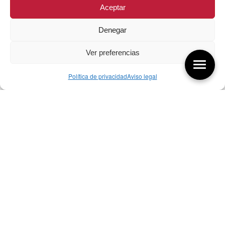
Aceptar
Denegar
Ver preferencias
Política de privacidad
Aviso legal
Aquí tienes las últimas entradas:
256 ¿Sobre qué cambia el diseño?
04/08/2026
255 Diseño, éxito y valor
21/07/2026
17/07/26 Premios Nacionales Diseño
17/07/2026