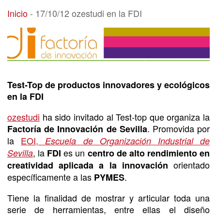
17/10/12 ozestudi en la FDI
Inicio
-
17/10/12 ozestudi en la FDI
Test-Top de productos innovadores y ecológicos
en la FDI
ozestudi
ha sido invitado al Test-top que organiza la
. Promovida por
Factoría de Innovación de Sevilla
la
EOI,
Escuela de Organización Industrial de
, la
es un
Sevilla
FDI
centro de alto rendimiento en
orientado
creatividad aplicada a la innovación
específicamente a las
.
PYMES
Tiene la finalidad de mostrar y articular toda una
serie de herramientas, entre ellas el diseño