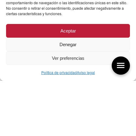
comportamiento de navegación o las identificaciones únicas en este sitio.
No consentir o retirar el consentimiento, puede afectar negativamente a
ciertas características y funciones.
Aceptar
Denegar
Ver preferencias
Política de privacidad
Aviso legal
Aquí tienes las últimas entradas:
256 ¿Sobre qué cambia el diseño?
04/08/2026
255 Diseño, éxito y valor
21/07/2026
17/07/26 Premios Nacionales Diseño