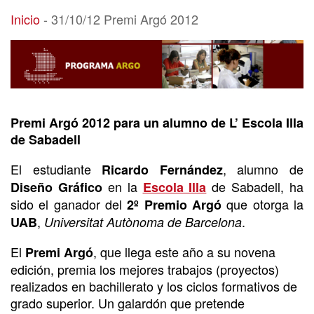
31/10/12 Premi Argó 2012
Inicio
-
31/10/12 Premi Argó 2012
Premi Argó 2012 para un alumno de L’ Escola Illa
de Sabadell
El estudiante
, alumno de
Ricardo Fernández
en la
de Sabadell, ha
Diseño Gráfico
Escola Illa
sido el ganador del
que otorga la
2º Premio Argó
,
.
UAB
Universitat Autònoma de Barcelona
El
, que llega este año a su novena
Premi Argó
edición, premia los mejores trabajos (proyectos)
realizados en bachillerato y los ciclos formativos de
grado superior. Un galardón que pretende