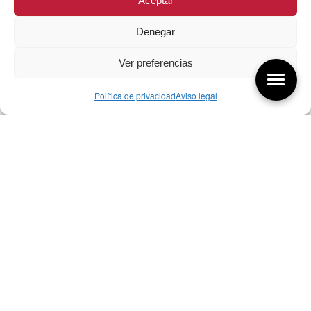
Aceptar
Denegar
Ver preferencias
Política de privacidad
Aviso legal
Aquí tienes las últimas entradas:
07/08/26 Foro Iberoamericano diseño
07/08/2026
256 ¿Sobre qué cambia el diseño?
04/08/2026
255 Diseño, éxito y valor
21/07/2026
Bibliografía de diseño industrial