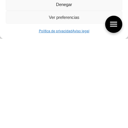
Denegar
Ver preferencias
Política de privacidad
Aviso legal
Aquí tienes las últimas entradas:
256 ¿Sobre qué cambia el diseño?
04/08/2026
255 Diseño, éxito y valor
21/07/2026
17/07/26 Premios Nacionales Diseño
17/07/2026
Bibliografía de diseño industrial