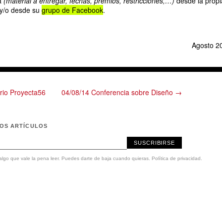
da
(material a entregar, fechas, premios, restricciones,…)
desde la propi
 y/o desde su
grupo de Facebook
.
Agosto 2
rio Proyecta56
04/08/14 Conferencia sobre Diseño →
MOS ARTÍCULOS
SUSCRIBIRSE
lgo que vale la pena leer. Puedes darte de baja cuando quieras.
Política de privacidad
.