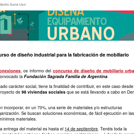
so diseño Sumá Uso!
diseño Sumá Uso!
o de diseño industrial para la fabricación de mobiliario
conexiones
, os informo del
concurso de diseño de mobiliario urb
convocado la
Fundación Sagrada Familia de Argentina
.
do carácter social, tiene la finalidad de contribuir, en este caso desde
 proyecto de
98 viviendas sociales
que se está llevando a cabo en Der
 incorporar, en un 70%, una serie de materiales y/o estructuras
ganización. Se buscan soluciones económicas, de fácil ejecución en las
mínimos materiales.
la entrega del material es hasta el
14 de septiembre
. Tenéis toda la