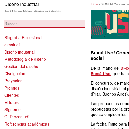
Diseño Industrial
08/08/14 Concur
Inicio
-
08/08/14 Concurso 
José Manuel Mateo | diseñador industrial
Biografía Profesional
ozestudi
Diseño industrial
Sumá Uso! Concurs
social
Metodología de diseño
Gestión del diseño
De la mano de
Di-
Divulgación
Sumá Uso
, que ha 
Proyectos
El concurso, de marca
Premios
diseño industrial, al
(Pilar, Buenos Aires).
Clientes
El futuro
Las propuestas deben
propuestas por la or
Sígueme
que se empleen los 
OLD ozestudi
Referencias académicas
La fecha límite para 