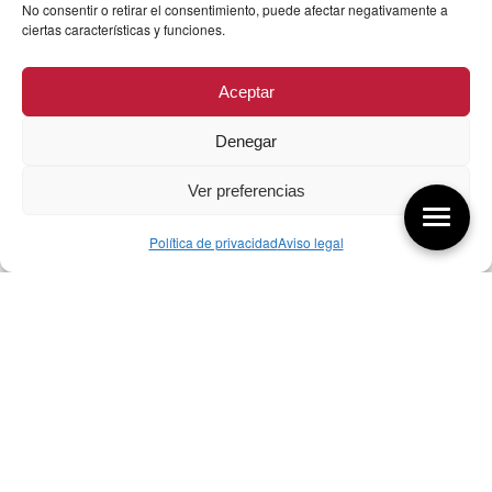
No consentir o retirar el consentimiento, puede afectar negativamente a
ciertas características y funciones.
Aceptar
Denegar
Ver preferencias
Política de privacidad
Aviso legal
Aquí tienes las últimas entradas:
256 Sobre qué cambia el diseño
04/08/2026
255 Diseño, éxito y valor
21/07/2026
17/07/26 Premios Nacionales Diseño
17/07/2026