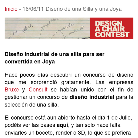
16/06/11 Diseño de una Silla y una Joya
Inicio
-
16/06/11 Diseño de una Silla y una Joya
Diseño industrial de una silla para ser
convertida en Joya
Hace pocos días descubrí un concurso de diseño
que me sorprendió gratamente. Las empresas
Bruxe
y
Consult
se habían unido con el fin de
gestionar un concurso de
para la
diseño industrial
selección de una silla.
El concurso está aun
abierto hasta el día 1 de Julio
,
podéis ver las bases
, y tan solo hace falta
aquí
enviarles un boceto, render o 3D, lo que se prefiera