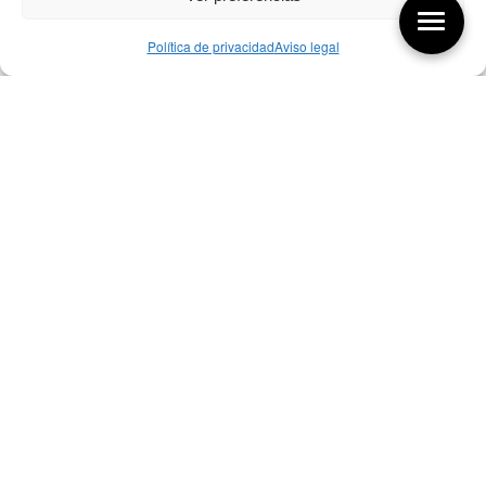
Política de privacidad
Aviso legal
Aquí tienes las últimas entradas:
256 ¿Sobre qué cambia el diseño?
04/08/2026
255 Diseño, éxito y valor
21/07/2026
17/07/26 Premios Nacionales Diseño
17/07/2026
Bibliografía de diseño industrial