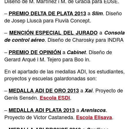
Diseño de M. Martínez i M. de Gracia para EDSE.
–
a
. Diseño
PREMIO DELTA DE PLATA 2013
Slim
de Josep Lluscà para Fluvià Concept.
–
a
MENCIÓN ESPECIAL DEL JURADO
Consola
. Diseño de Charosky para INDRA
de control aéreo
–
a
. Diseño de
PREMIO DE OPINIÓN
Cabinet
Gerard Arqué i M. Tejero para Boo in.
En el apartado de las medallas ADI, los estudiantes,
proyectos y escuelas galardonadas son:
–
a
. Proyecto de
MEDALLA ADI DE ORO 2013
Xai
Genis Sensén.
.
Escola ESDi
–
a
.
MEDALLA ADI PLATA 2013
Areniscos
Proyecto de Victor Castaneda.
.
Escola Elisava