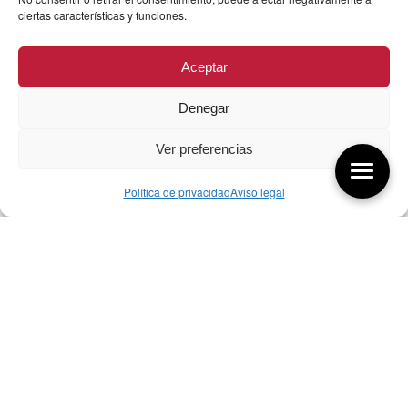
ciertas características y funciones.
Aceptar
Denegar
Ver preferencias
Política de privacidad
Aviso legal
Aquí tienes las últimas entradas:
256 ¿Sobre qué cambia el diseño?
04/08/2026
255 Diseño, éxito y valor
21/07/2026
17/07/26 Premios Nacionales Diseño
17/07/2026