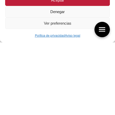
Aceptar
Denegar
Ver preferencias
Política de privacidad
Aviso legal
Aquí tienes las últimas entradas:
257 El universo del diseñador
08/08/2026
07/08/26 Foro Iberoamericano diseño
07/08/2026
256 ¿Sobre qué cambia el diseño?
04/08/2026
Bibliografía de diseño industrial