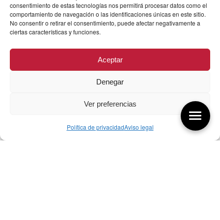
consentimiento de estas tecnologías nos permitirá procesar datos como el
comportamiento de navegación o las identificaciones únicas en este sitio.
No consentir o retirar el consentimiento, puede afectar negativamente a
ciertas características y funciones.
Aceptar
Denegar
Ver preferencias
Política de privacidad
Aviso legal
Aquí tienes las últimas entradas:
256 Sobre qué cambia el diseño
04/08/2026
255 Diseño, éxito y valor
21/07/2026