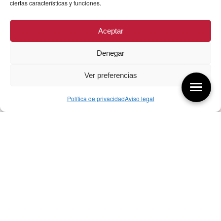
ciertas características y funciones.
Aceptar
Denegar
Ver preferencias
Política de privacidad
Aviso legal
Aquí tienes las últimas entradas:
256 Sobre qué cambia el diseño
04/08/2026
255 Diseño, éxito y valor
21/07/2026
17/07/26 Premios Nacionales Diseño
17/07/2026