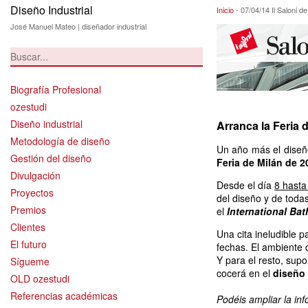
Diseño Industrial
07/04/14 Il Saloni
Inicio
-
07/04/14 Il Saloni d
José Manuel Mateo | diseñador industrial
Biografía Profesional
ozestudi
Diseño industrial
Arranca la Feria 
Metodología de diseño
Un año más el diseño
Gestión del diseño
Feria de Milán de 2
Divulgación
Desde el día
8 hasta 
Proyectos
del diseño y de toda
Premios
el
International Ba
Clientes
Una cita ineludible 
El futuro
fechas. El ambiente 
Y para el resto, su
Sígueme
cocerá en el
diseño 
OLD ozestudi
Referencias académicas
Podéis ampliar la in