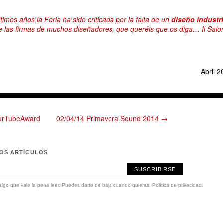
timos años la Feria ha sido criticada por la falta de un
diseño industri
e las firmas de muchos diseñadores, que queréis que os diga… Il Salon
Abril 2
ourTubeAward
02/04/14 Primavera Sound 2014 →
MOS ARTÍCULOS
SUSCRIBIRSE
lgo que vale la pena leer. Puedes darte de baja cuando quieras.
Política de privacidad
.