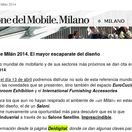
 de Milán 2014
e Milán 2014
de Milán 2014. El mayor escaparate del diseño
 mundial de mobiliario y de sus sectores más próximos se dan cita en
014
.
el día 13 de abril
podremos disfrutar no solo de esta referencia mundi
s las novedades que se presenten, sino también del espacio
EuroCuci
throom Exhibition
y el
International Furnishing Accessories
.
para los que aun no hayan respirado el ambiente de
«un Milán»
en esta
del diseño, el de un
Saloni
.
pone nuevamente una oportunidad más para descubrir que es lo que
industrial
a través de su
Salone Satellite
.
Imprescindible
.
formación desde la página
Deidigital
, donde os dan algunas claves par