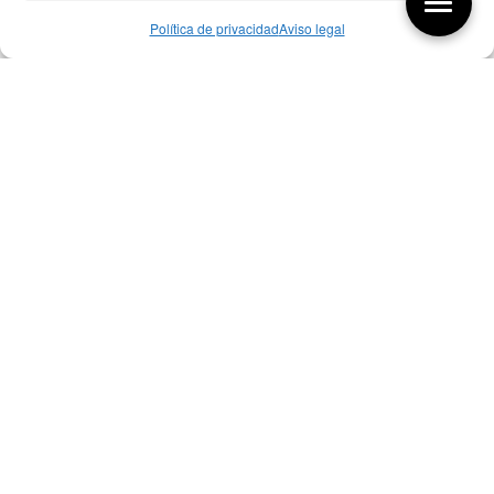
Política de privacidad
Aviso legal
Aquí tienes las últimas entradas:
257 El universo del diseñador
08/08/2026
07/08/26 Foro Iberoamericano diseño
07/08/2026
256 ¿Sobre qué cambia el diseño?
04/08/2026
Bibliografía de diseño industrial