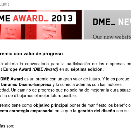
ard 2013
d 2013
emio con valor de progreso
 abierta la convocatoria para la participación de las empresas en
t Europe Award
(DME Award)
en su
séptima edición
.
l
DME Award
es un premio con un gran valor de futuro. Y lo es porque
l
binomio Diseño-Empresa
y lo conecta además con los motores
edad. Un camino de progreso que no solo ha de mejorar la dura situac
 ha de dibujarnos el mejor futuro posible.
premio tiene como
objetivo principal
poner de manifiesto los beneficio
ecta estrategia empresarial
en la que
la gestión del diseño
sea su
ías son: