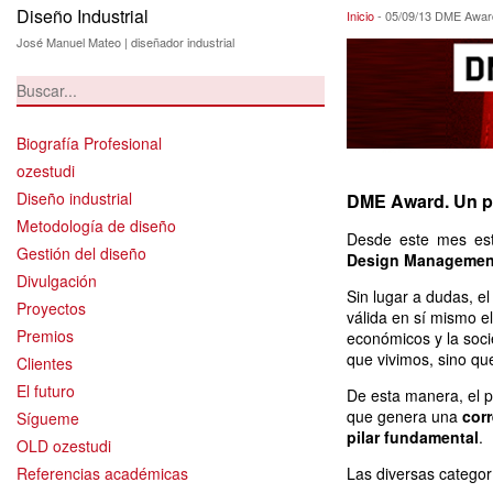
Diseño Industrial
05/09/13 DME Aw
Inicio
-
05/09/13 DME Awar
José Manuel Mateo | diseñador industrial
Biografía Profesional
ozestudi
Diseño industrial
DME Award. Un pr
Metodología de diseño
Desde este mes está
Gestión del diseño
Design Managemen
Divulgación
Sin lugar a dudas, e
Proyectos
válida en sí mismo e
Premios
económicos y la soci
que vivimos, sino que
Clientes
El futuro
De esta manera, el 
que genera una
corr
Sígueme
pilar fundamental
.
OLD ozestudi
Referencias académicas
Las diversas categor