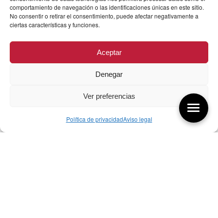
comportamiento de navegación o las identificaciones únicas en este sitio.
No consentir o retirar el consentimiento, puede afectar negativamente a
ciertas características y funciones.
Aceptar
Denegar
Ver preferencias
Política de privacidad
Aviso legal
Aquí tienes las últimas entradas:
257 El universo del diseñador
08/08/2026
07/08/26 Foro Iberoamericano diseño
07/08/2026
256 ¿Sobre qué cambia el diseño?