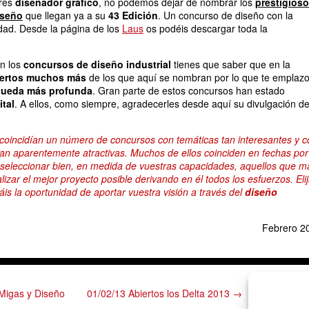
eres
diseñador gráfico
, no podemos dejar de nombrar los
prestigios
iseño
que llegan ya a su
43 Edición
. Un concurso de diseño con la
dad. Desde la página de los
Laus
os podéis descargar toda la
en los
concursos de diseño industrial
tienes que saber que en la
iertos muchos más
de los que aquí se nombran por lo que te emplazo
ueda más profunda
. Gran parte de estos concursos han estado
ital
. A ellos, como siempre, agradecerles desde aquí su divulgación de
coincidían un número de concursos con temáticas tan interesantes y c
 tan aparentemente atractivas. Muchos de ellos coinciden en fechas por
e seleccionar bien, en medida de vuestras capacidades, aquellos que m
lizar el mejor proyecto posible derivando en él todos los esfuerzos. Elij
áis la oportunidad de aportar vuestra visión a través del
diseño
Febrero 2
Migas y Diseño
01/02/13 Abiertos los Delta 2013 →