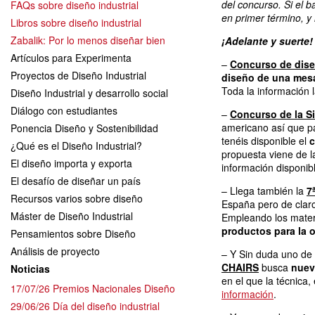
del concurso. Si el b
FAQs sobre diseño industrial
en primer término, y
Libros sobre diseño industrial
Zabalik: Por lo menos diseñar bien
¡Adelante y suerte!
Artículos para Experimenta
–
Concurso de dis
Proyectos de Diseño Industrial
diseño de una mesa
Toda la información 
Diseño Industrial y desarrollo social
Diálogo con estudiantes
–
Concurso de la Si
americano así que pa
Ponencia Diseño y Sostenibilidad
tenéis disponible el
c
¿Qué es el Diseño Industrial?
propuesta viene de l
El diseño importa y exporta
información disponib
El desafío de diseñar un país
– Llega también la
7
Recursos varios sobre diseño
España pero de claro 
Máster de Diseño Industrial
Empleando los mate
productos para la o
Pensamientos sobre Diseño
Análisis de proyecto
– Y Sin duda uno de
CHAIRS
busca
nuev
Noticias
en el que la técnica, 
17/07/26 Premios Nacionales Diseño
información
.
29/06/26 Día del diseño industrial