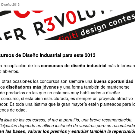
os Diseño 2013
 Diseño 2013
ursos de Diseño Industrial para este 2013
a recopilación de los
concursos de diseño industrial
más interesan
 abiertos.
 otras ocasiones los concursos son siempre una
buena oportunidad
 los
diseñadores más jóvenes
y una forma también de mantenerse
s de productos en las que no estamos muy habituados a diseñar.
 concurso, si está bien estructurado, es siempre un proyecto atractivo
ador. Es toda una lástima que la gran mayoría estén planteados para l
enes de edad.
la lista de los concursos, si me lo permitís, una breve recomendación.
rticipación depende en última instancia de vosotros pero os recomiendo
en las bases
,
valorar los premios
y
estudiar también la repercusió