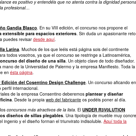
alance es positivo y entendéis que no atenta contra la dignidad persona
 la profesional…
eño Gandia Blasco
. En su VIII edición, el concurso nos propone el
 extensible para espacios exteriores
. Sin duda un apasionante reto
la puedes revisar
desde aquí
.
lla Latina
. Muchos de los que leéis está página sois del continente
ra todos vosotros, ya que el concurso se restringe a Latinoamérica,
oncurso del diseño de una silla
. Un objeto clave de todo diseñador.
a mano de la Universidad de Palermo y la empresa Manifiesto. Toda la
le en
ésta página
.
ª Edición del Cosentino Design Challenge
. Un concurso aficando en
perfil internacional.
riales de la empresa Consentino deberemos
plantear y diseñar
ficina
. Desde la propia
web del fabricante
os podéis poner al día.
 los
concursos más atractivos de la lista
. El
UNDER R3V0LUTION
os diseños de sillas plegables
. Una tipología de mueble muy concre
el ingenio y el diseño forman el triunvirato indisoluble.
Aquí toda la