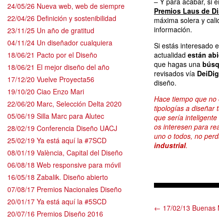
– Y para acabar, si 
24/05/26 Nueva web, web de siempre
Premios Laus de D
22/04/26 Definición y sostenibilidad
máxima solera y cali
información.
23/11/25 Un año de gratitud
04/11/24 Un diseñador cualquiera
Si estás interesado 
18/06/21 Pacto por el Diseño
actualidad
están ab
que hagas una
búsq
18/06/21 El mejor diseño del año
revisados vía
DeiDig
17/12/20 Vuelve Proyecta56
diseño.
19/10/20 Ciao Enzo Mari
Hace tiempo que no 
22/06/20 Marc, Selección Delta 2020
tipologías a diseñar
05/06/19 Silla Marc para Alutec
que sería inteligent
os interesen para rea
28/02/19 Conferencia Diseño UACJ
uno o todos, no perd
25/02/19 Ya está aquí la #7SCD
industrial
.
08/01/19 València, Capital del Diseño
06/08/18 Web responsive para móvil
16/05/18 Zabalik. Diseño abierto
07/08/17 Premios Nacionales Diseño
20/01/17 Ya está aquí la #5SCD
← 17/02/13 Buenas 
20/07/16 Premios Diseño 2016