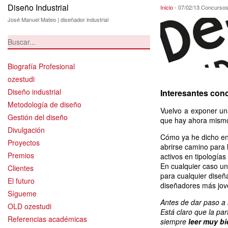
Diseño Industrial
07/02/13 Concurs
Inicio
-
07/02/13 Concursos
José Manuel Mateo | diseñador industrial
Biografía Profesional
ozestudi
Diseño industrial
Interesantes conc
Metodología de diseño
Vuelvo a exponer un
Gestión del diseño
que hay ahora mismo
Divulgación
Cómo ya he dicho en
Proyectos
abrirse camino para
Premios
activos en tipología
En cualquier caso un
Clientes
para cualquier diseñ
El futuro
diseñadores más jov
Sígueme
Antes de dar paso a 
OLD ozestudi
Está claro que la pa
Referencias académicas
siempre
leer muy bi