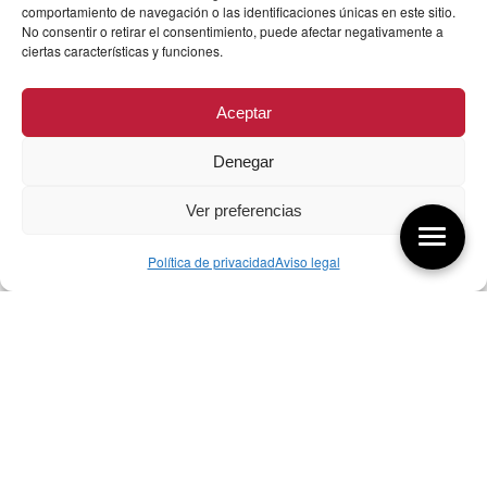
comportamiento de navegación o las identificaciones únicas en este sitio.
No consentir o retirar el consentimiento, puede afectar negativamente a
ciertas características y funciones.
Aceptar
Denegar
Ver preferencias
Política de privacidad
Aviso legal
Aquí tienes las últimas entradas:
07/08/26 Foro Iberoamericano diseño
07/08/2026
256 ¿Sobre qué cambia el diseño?
04/08/2026
255 Diseño, éxito y valor