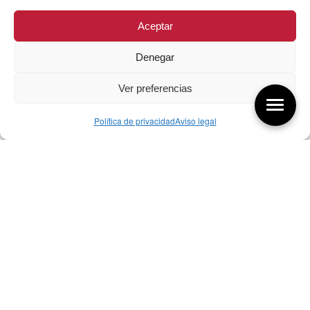
Aceptar
Denegar
Ver preferencias
Política de privacidad
Aviso legal
Aquí tienes las últimas entradas:
256 ¿Sobre qué cambia el diseño?
04/08/2026
255 Diseño, éxito y valor
21/07/2026
17/07/26 Premios Nacionales Diseño
17/07/2026