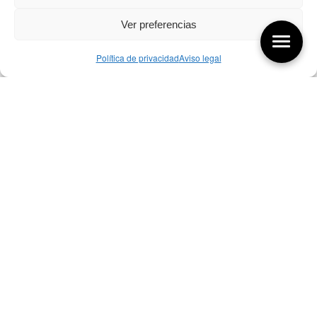
Ver preferencias
Política de privacidad
Aviso legal
Aquí tienes las últimas entradas:
07/08/26 Foro Iberoamericano diseño
07/08/2026
256 ¿Sobre qué cambia el diseño?
04/08/2026
255 Diseño, éxito y valor
21/07/2026
Bibliografía de diseño industrial