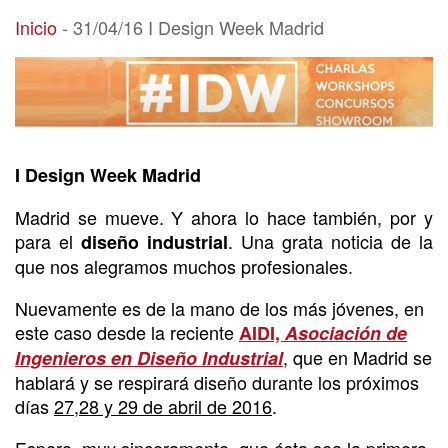
31/04/16 I Design Week Madrid
Inicio
-
31/04/16 I Design Week Madrid
I Design Week Madrid
Madrid se mueve. Y ahora lo hace también, por y
para el
. Una grata noticia de la
diseño industrial
que nos alegramos muchos profesionales.
Nuevamente es de la mano de los más jóvenes, en
este caso desde la reciente
AIDI,
Asociación de
, que en Madrid se
Ingenieros en Diseño Industrial
hablará y se respirará diseño durante los próximos
días
27,28 y 29 de abril de 2016
.
Espero, muy sinceramente, que ésta sea la primera