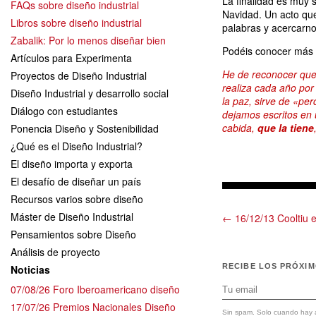
La finalidad es muy 
FAQs sobre diseño industrial
Navidad. Un acto que
Libros sobre diseño industrial
palabras y acercarn
Zabalik: Por lo menos diseñar bien
Podéis conocer más 
Artículos para Experimenta
He de reconocer que 
Proyectos de Diseño Industrial
realiza cada año por
Diseño Industrial y desarrollo social
la paz, sirve de «pe
Diálogo con estudiantes
dejamos escritos en
cabida,
que la tiene
Ponencia Diseño y Sostenibilidad
¿Qué es el Diseño Industrial?
El diseño importa y exporta
El desafío de diseñar un país
Recursos varios sobre diseño
Máster de Diseño Industrial
← 16/12/13 Cooltiu 
Pensamientos sobre Diseño
Análisis de proyecto
RECIBE LOS PRÓXI
Noticias
07/08/26 Foro Iberoamericano diseño
17/07/26 Premios Nacionales Diseño
Sin spam. Solo cuando hay a