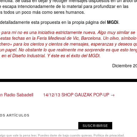
sencilla. Se basa en dejar y recoger mensajes dispuestos en un árbol d
 escapa intencionadamente de lo material para profundizar en las
os todos un poco más como seres humanos.
detalladamente esta propuesta en la propia página del
MGDi
.
para mi no es una iniciativa estrictamente nueva. Algo muy similar se
 estas fechas en la Feria Medieval de Vic, Barcelona. Un olivo, símbolo
rchero» para los cientos y cientos de mensajes, esperanzas y deseos q
 un papel. No obstante lo que realmente me sorprende es que esto ten
, en el Diseño Industrial. Y éste es el éxito del MGDi.
Diciembre 2
en Radio Sabadell
14/12/13 SHOP GAUZAK POP-UP →
MOS ARTÍCULOS
SUSCRIBIRSE
lgo que vale la pena leer. Puedes darte de baja cuando quieras.
Política de privacidad
.