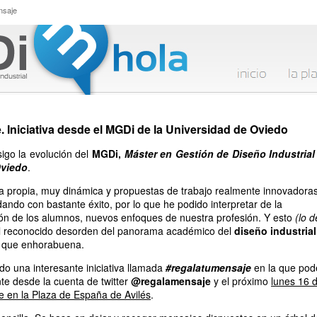
mensaje
nsaje
 Iniciativa desde el MGDi de la Universidad de Oviedo
igo la evolución del
MGDi,
Máster en Gestión de Diseño Industrial
Oviedo
.
a propia, muy dinámica y propuestas de trabajo realmente innovadoras
ando con bastante éxito, por lo que he podido interpretar de la
sión de los alumnos, nuevos enfoques de nuestra profesión. Y esto
(lo d
el reconocido desorden del panorama académico del
diseño industrial
í que enhorabuena.
do una interesante iniciativa llamada
#regalatumensaje
en la que pod
nte desde la cuenta de twitter
@regalamensaje
y el próximo
lunes 16 
e en la Plaza de España de Avilés
.