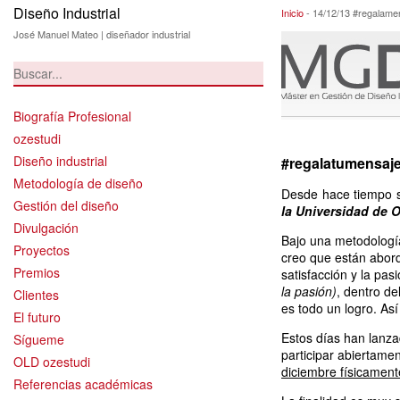
Diseño Industrial
14/12/13 #regala
Inicio
-
14/12/13 #regalame
José Manuel Mateo | diseñador industrial
Biografía Profesional
ozestudi
Diseño industrial
#regalatumensaje.
Metodología de diseño
Desde hace tiempo s
Gestión del diseño
la Universidad de 
Divulgación
Bajo una metodologí
Proyectos
creo que están abord
Premios
satisfacción y la pa
la pasión)
, dentro d
Clientes
es todo un logro. As
El futuro
Estos días han lanza
Sígueme
participar abiertame
OLD ozestudi
diciembre físicament
Referencias académicas