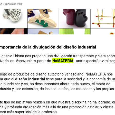
IA Exposición viral
 Exposición viral
ortancia de la divulgación del diseño industrial
Ignacio Urbina nos propone una divulgación transparente y clara sobre
alizado en Venezuela a partir de
NoMATERIA
, una exposición viral se
tálogo de productos de diseño autóctono venezolano, NoMATERIA nos
ia que el
diseño industrial
tiene para la sociedad y la economía de u
ño puede ser y es, no descubriremos ahora nada nuevo, el motor de
ndustria y, por extensión, de las economías, los mercados y las propias
e tipo de iniciativas residen en que nuestra disciplina no ha logrado, e
a y profunda divulgación más allá de una promoción estelar, y elitista,
ara más superficial de la profesión.