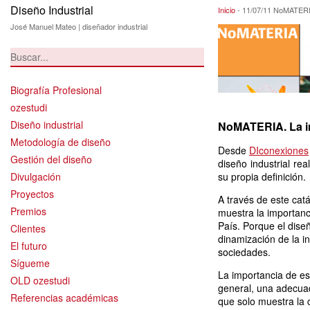
Diseño Industrial
11/07/11 NoMATER
Inicio
-
11/07/11 NoMATERIA
José Manuel Mateo | diseñador industrial
Biografía Profesional
ozestudi
Diseño industrial
NoMATERIA. La imp
Metodología de diseño
Desde
DIconexiones
Gestión del diseño
diseño industrial re
Divulgación
su propia definición.
Proyectos
A través de este ca
Premios
muestra la importanc
País. Porque el dise
Clientes
dinamización de la i
El futuro
sociedades.
Sígueme
La importancia de est
OLD ozestudi
general, una adecuad
Referencias académicas
que solo muestra la c