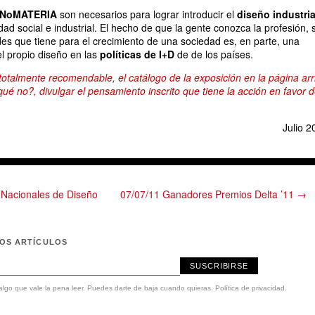
NoMATERIA
son necesarios para lograr introducir el
diseño industria
ad social e industrial. El hecho de que la gente conozca la profesión, 
ades que tiene para el crecimiento de una sociedad es, en parte, una
l propio diseño en las
políticas de I+D
de de los países.
 totalmente recomendable, el catálogo de la exposición en la página arr
ué no?, divulgar el pensamiento inscrito que tiene la acción en favor d
Julio 2
Nacionales de Diseño
07/07/11 Ganadores Premios Delta ’11 →
MOS ARTÍCULOS
SUSCRIBIRSE
lgo que vale la pena leer. Puedes darte de baja cuando quieras.
Política de privacidad
.