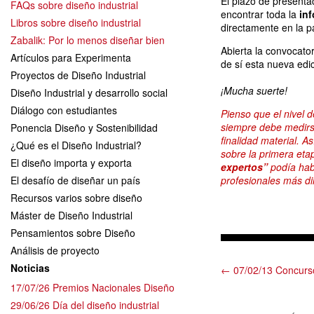
El plazo de present
FAQs sobre diseño industrial
encontrar toda la
in
Libros sobre diseño industrial
directamente en la p
Zabalik: Por lo menos diseñar bien
Abierta la convocat
Artículos para Experimenta
de sí esta nueva edi
Proyectos de Diseño Industrial
¡Mucha suerte!
Diseño Industrial y desarrollo social
Diálogo con estudiantes
Pienso que el nivel 
siempre debe medirs
Ponencia Diseño y Sostenibilidad
finalidad material. A
¿Qué es el Diseño Industrial?
sobre la primera etap
El diseño importa y exporta
expertos”
podía hab
El desafío de diseñar un país
profesionales más di
Recursos varios sobre diseño
Máster de Diseño Industrial
Pensamientos sobre Diseño
Análisis de proyecto
Noticias
← 07/02/13 Concurs
17/07/26 Premios Nacionales Diseño
29/06/26 Día del diseño industrial