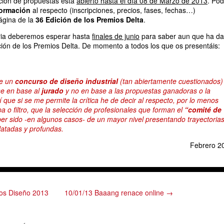
ación de propuestas está
abierto hasta el día 08 de Marzo de 2013
. Pod
formación
al respecto (inscripciones, precios, fases, fechas…)
ágina de la
36 Edición de los Premios Delta
.
oria deberemos esperar hasta
finales de junio
para saber aun que ha d
ción de los Premios Delta. De momento a todos los que os presentáis:
de un
concurso de diseño industrial
(tan abiertamente cuestionados)
e en base al
jurado
y no en base a las propuestas ganadoras o la
sí que si se me permite la crítica he de decir al respecto, por lo menos
a o filtro, que la selección de profesionales que forman el
“comité de
er sido -en algunos casos- de un mayor nivel presentando trayectoria
latadas y profundas.
Febrero 2
os Diseño 2013
10/01/13 Baaang renace online →